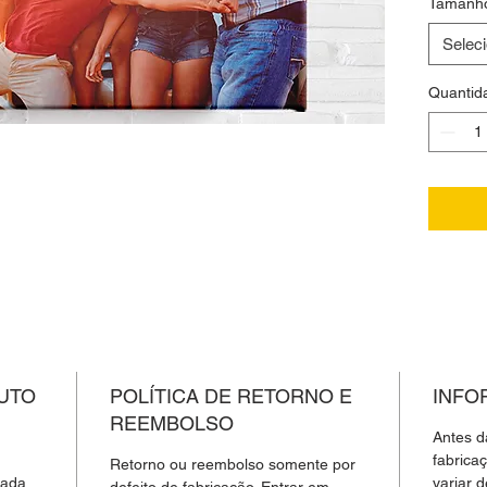
Tamanh
present
muito q
Selec
feitos d
decoraç
Quantid
qualidad
Faça co
foto/im
uma de 
UTO
POLÍTICA DE RETORNO E
INFO
REEMBOLSO
Antes d
fabrica
Retorno ou reembolso somente por
cada
variar 