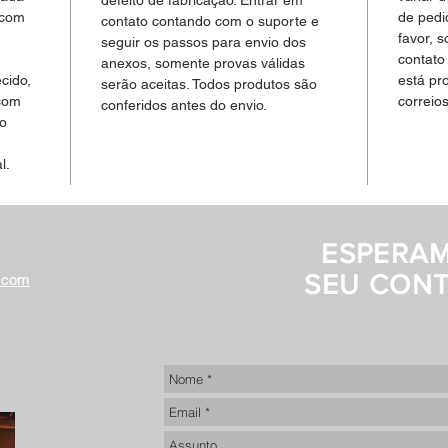
defeito de fabricação. Entrar em
 com
de pedi
contato contando com o suporte e
favor, s
seguir os passos para envio dos
contato
anexos, somente provas válidas
cido,
está pr
serão aceitas. Todos produtos são
com
correios
conferidos antes do envio.
do
l.
ESPERA
SEU CON
.com