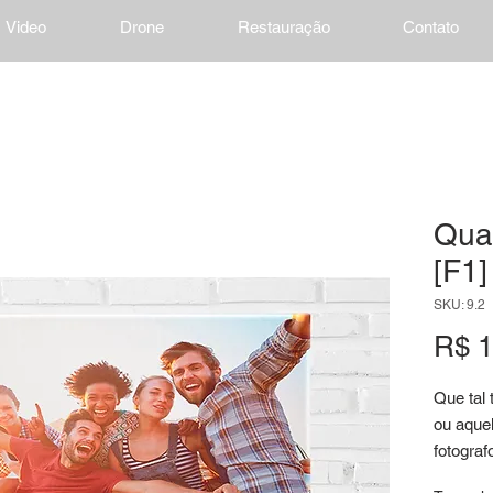
Video
Drone
Restauração
Contato
Qua
[F1]
SKU: 9.2
R$ 1
Que tal 
ou aque
fotograf
decorar