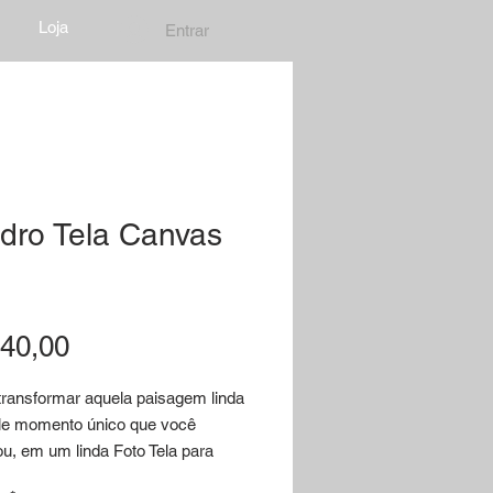
Loja
Entrar
dro Tela Canvas
Preço
40,00
transformar aquela paisagem linda
le momento único que você
ou, em um linda Foto Tela para
 sua casa ou mesmo para