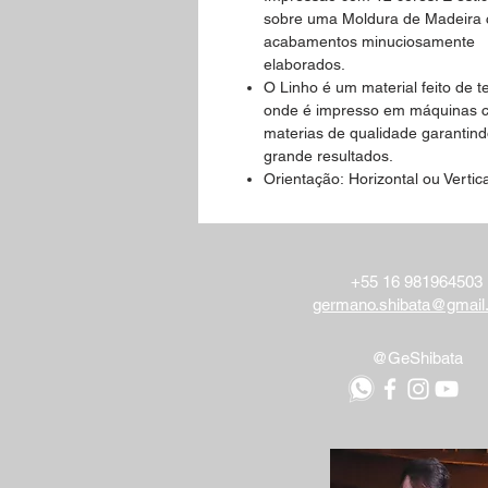
sobre uma Moldura de Madeira
acabamentos minuciosamente
elaborados.
O Linho é um material feito de te
onde é impresso em máquinas 
materias de qualidade garantin
grande resultados.
Orientação: Horizontal ou Vertica
+55 16 981964503
germano.shibata@gmail
@GeShibata