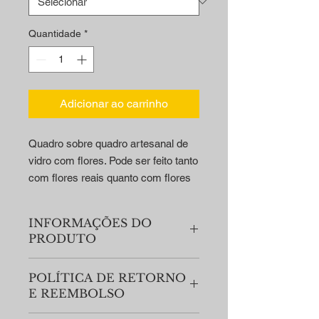
Quantidade
*
Adicionar ao carrinho
Quadro sobre quadro artesanal de
vidro com flores. Pode ser feito tanto
com flores reais quanto com flores
artificiais... Já acompanha as flores,
mas você também pode nos
INFORMAÇÕES DO
entregar as suas para serem
PRODUTO
usadas, o valor é o mesmo.
Uma ótima idéia para eternizar um
Material da Moldura: Madeira
POLÍTICA DE RETORNO
momento, aquele presente de
Revestida.
E REEMBOLSO
Material da Proteção: Vidro.
alguém amado, ou até mesmo seu
Orientação: Horizontal ou Vertical.
buquê de casamento.