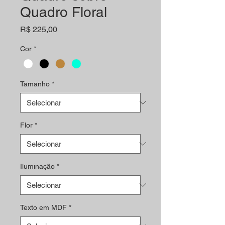
Quadro Floral
Preço
R$ 225,00
Cor
*
Tamanho
*
Flor
*
Iluminação
*
Texto em MDF
*