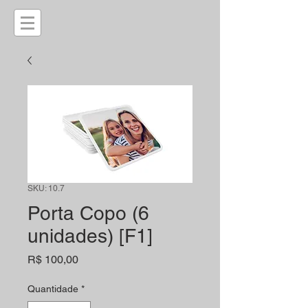
SKU: 10.7
Porta Copo (6
unidades) [F1]
Preço
R$ 100,00
Quantidade
*